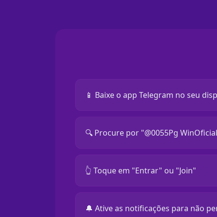
📱 Baixe o app Telegram no seu disp
🔍 Procure por "@0055Pg WinOficial
👆 Toque em "Entrar" ou "Join"
🔔 Ative as notificações para não p