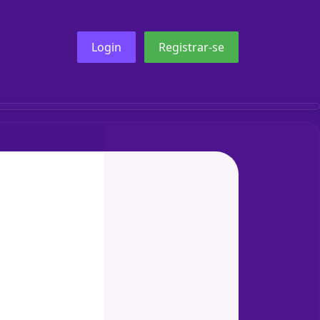
Login
Registrar-se