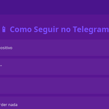
📱 Como Seguir no Telegram
ositivo
"
erder nada