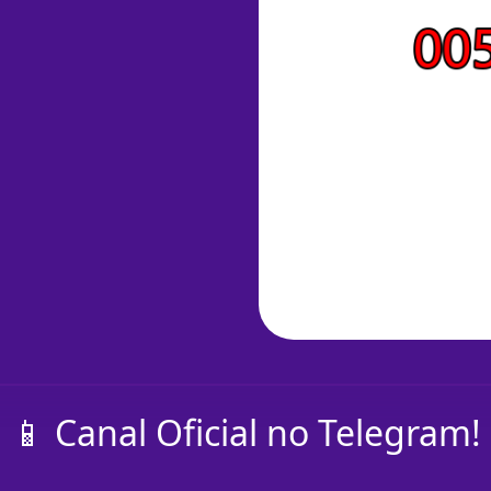
📱 Canal Oficial no Telegram!