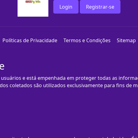
Login
Registrar-se
Políticas de Privacidade
Termos e Condições
Sitemap
de
s usuários e está empenhada em proteger todas as informa
os coletados são utilizados exclusivamente para fins de m