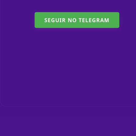
SEGUIR NO TELEGRAM