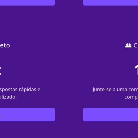
reto
👥 
t
espostas rápidas e
Junte-se a uma com
lizado!
compa
e