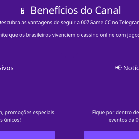
📱 Benefícios do Canal
Descubra as vantagens de seguir a 007Game CC no Telegra
te que os brasileiros vivenciem o cassino online com jogo
sivos
📢 Notí
m, promoções especiais
Fique por dentro d
s únicos!
eventos da 