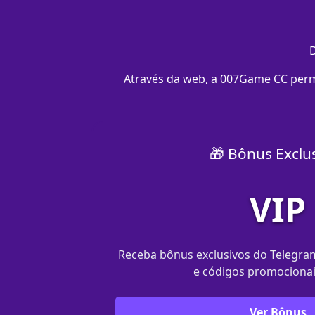
Através da web, a 007Game CC permi
🎁 Bônus Exclu
VIP
Receba bônus exclusivos do Telegra
e códigos promocionai
Ver Bônus