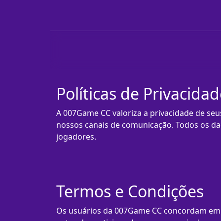
Políticas de Privacida
A 007Game CC valoriza a privacidade de se
nossos canais de comunicação. Todos os dad
jogadores.
Termos e Condições
Os usuários da 007Game CC concordam em re