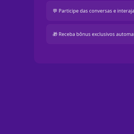
💬 Participe das conversas e interaj
🎁 Receba bônus exclusivos autom