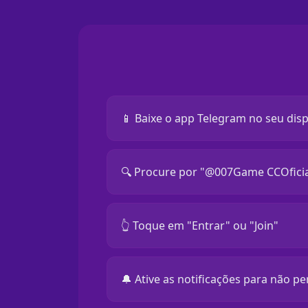
📱 Baixe o app Telegram no seu disp
🔍 Procure por "@007Game CCOficia
👆 Toque em "Entrar" ou "Join"
🔔 Ative as notificações para não p