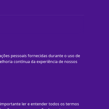
ações pessoais fornecidas durante o uso de
elhoria contínua da experiência de nossos
importante ler e entender todos os termos