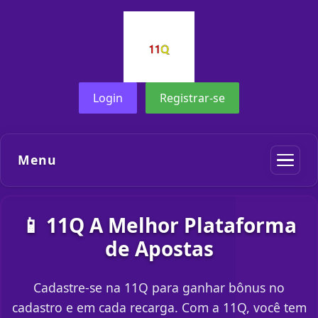
Login
Registrar-se
Menu
📱 11Q A Melhor Plataforma
de Apostas
Cadastre-se na 11Q para ganhar bônus no
cadastro e em cada recarga. Com a 11Q, você tem