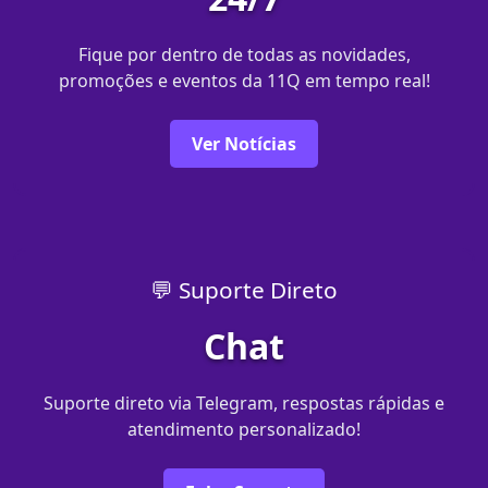
Fique por dentro de todas as novidades,
promoções e eventos da 11Q em tempo real!
Ver Notícias
💬 Suporte Direto
Chat
Suporte direto via Telegram, respostas rápidas e
atendimento personalizado!