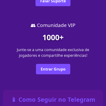
Falar Suporte
👥 Comunidade VIP
1000+
Junte-se a uma comunidade exclusiva de
jogadores e compartilhe experiências!
Entrar Grupo
📱 Como Seguir no Telegram