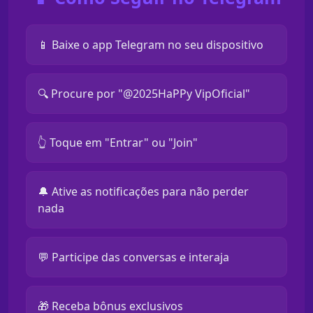
📱 Baixe o app Telegram no seu dispositivo
🔍 Procure por "@2025HaPPy VipOficial"
👆 Toque em "Entrar" ou "Join"
🔔 Ative as notificações para não perder
nada
💬 Participe das conversas e interaja
🎁 Receba bônus exclusivos