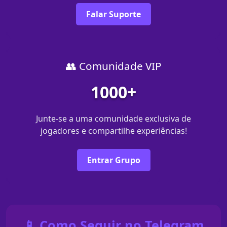
Falar Suporte
👥 Comunidade VIP
1000+
Junte-se a uma comunidade exclusiva de
jogadores e compartilhe experiências!
Entrar Grupo
📱 Como Seguir no Telegram