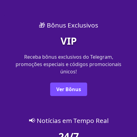
🎁 Bônus Exclusivos
VIP
Receba bônus exclusivos do Telegram,
promoções especiais e códigos promocionais
únicos!
Ver Bônus
📢 Notícias em Tempo Real
24/7