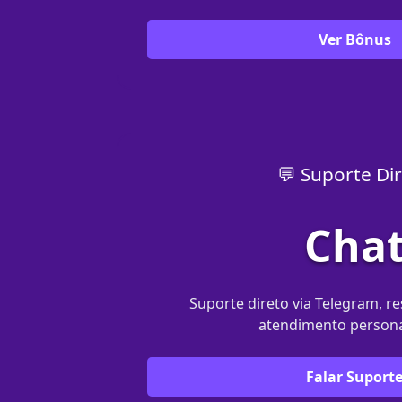
Ver Bônus
💬 Suporte Di
Cha
Suporte direto via Telegram, r
atendimento persona
Falar Suport