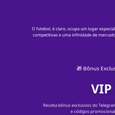
O futebol, é claro, ocupa um lugar especia
competitivas e uma infinidade de mercado
🎁 Bônus Exclu
VIP
Receba bônus exclusivos do Telegra
e códigos promocionai