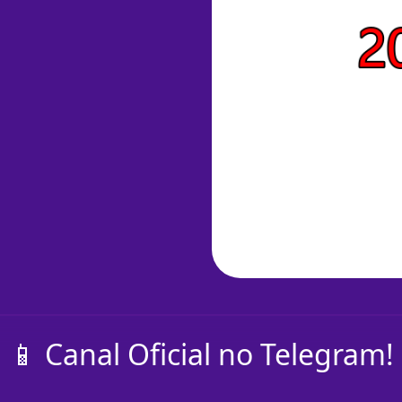
📱 Canal Oficial no Telegram!