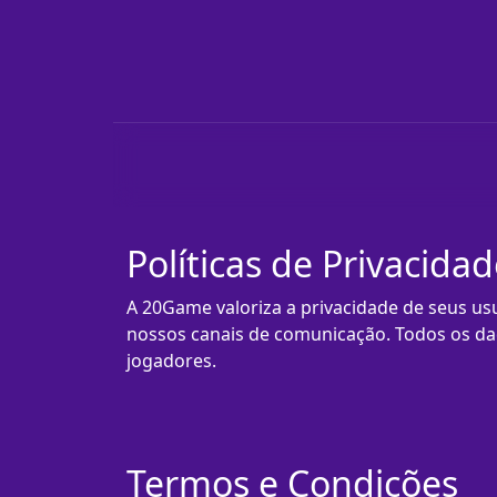
Políticas de Privacida
A 20Game valoriza a privacidade de seus u
nossos canais de comunicação. Todos os dad
jogadores.
Termos e Condições