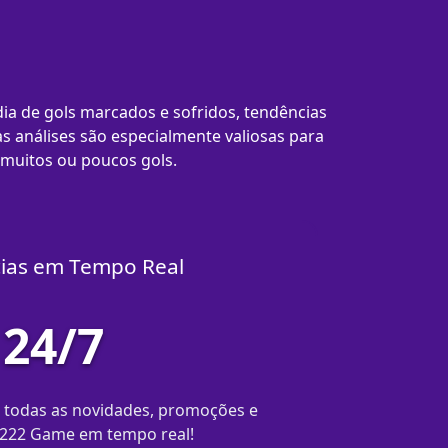
dia de gols marcados e sofridos, tendências
s análises são especialmente valiosas para
 muitos ou poucos gols.
cias em Tempo Real
24/7
e todas as novidades, promoções e
 222 Game em tempo real!