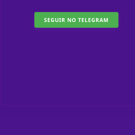
SEGUIR NO TELEGRAM