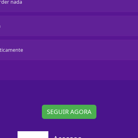
erder nada
a
aticamente
SEGUIR AGORA