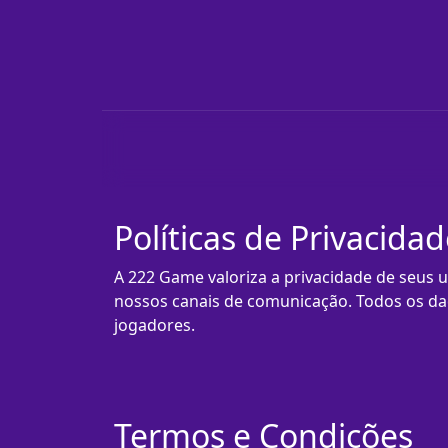
Políticas de Privacida
A 222 Game valoriza a privacidade de seus
nossos canais de comunicação. Todos os dad
jogadores.
Termos e Condições