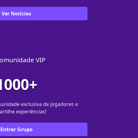
Ver Notícias
Comunidade VIP
1000+
unidade exclusiva de jogadores e
rtilhe experiências!
Entrar Grupo