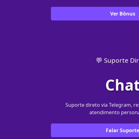
Ver Bônus
💬 Suporte Di
Cha
Suporte direto via Telegram, r
atendimento persona
Falar Suport