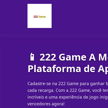
📱 222 Game A M
Plataforma de A
Cadastre-se na 222 Game para ganhar 
cada recarga. Com a 222 Game, você t
incríveis e uma experiência de jogo inig
vencedores agora!