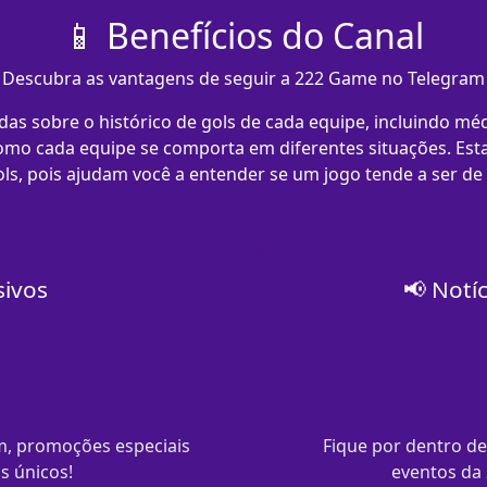
📱 Benefícios do Canal
Descubra as vantagens de seguir a 222 Game no Telegram
as sobre o histórico de gols de cada equipe, incluindo mé
omo cada equipe se comporta em diferentes situações. Esta
s, pois ajudam você a entender se um jogo tende a ser de
sivos
📢 Notí
m, promoções especiais
Fique por dentro d
s únicos!
eventos da