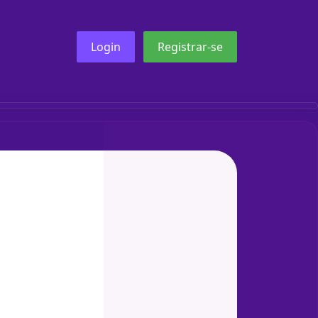
Login
Registrar-se