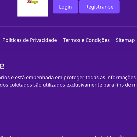
Login
Registrar-se
Políticas de Privacidade
Termos e Condições
Sitemap
de
uários e está empenhada em proteger todas as informações
os coletados são utilizados exclusivamente para fins de m