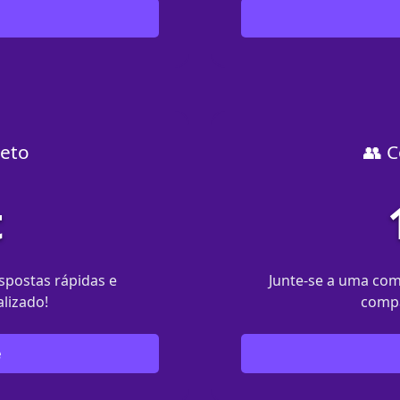
reto
👥 
t
espostas rápidas e
Junte-se a uma com
lizado!
compa
e