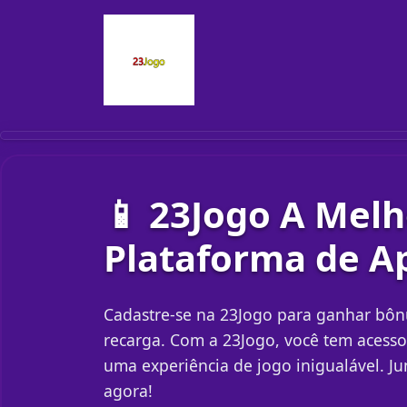
📱 23Jogo A Melh
Plataforma de A
Cadastre-se na 23Jogo para ganhar bôn
recarga. Com a 23Jogo, você tem acesso
uma experiência de jogo inigualável. J
agora!