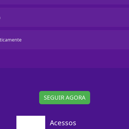
a
aticamente
SEGUIR AGORA
Acessos