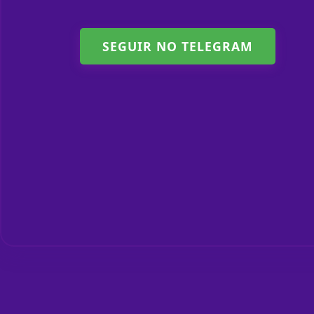
SEGUIR NO TELEGRAM