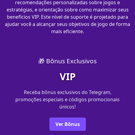
recomendações personalizadas sobre jogos e
estratégias, e orientação sobre como maximizar seus
benefícios VIP. Este nível de suporte é projetado para
ajudar você a alcançar seus objetivos de jogo de forma
mais eficiente.
🎁 Bônus Exclusivos
VIP
Receba bônus exclusivos do Telegram,
promoções especiais e códigos promocionais
únicos!
Ver Bônus