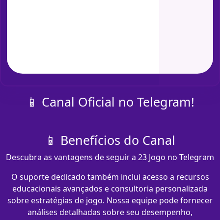
📱 Canal Oficial no Telegram!
📱 Benefícios do Canal
Descubra as vantagens de seguir a 23 Jogo no Telegram
O suporte dedicado também inclui acesso a recursos
educacionais avançados e consultoria personalizada
sobre estratégias de jogo. Nossa equipe pode fornecer
análises detalhadas sobre seu desempenho,