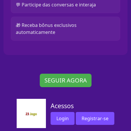
💬 Participe das conversas e interaja
🎁 Receba bônus exclusivos
automaticamente
SEGUIR AGORA
Acessos
Login
Registrar-se