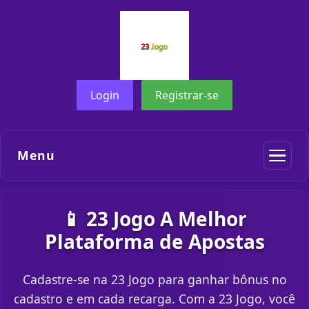
Login
Registrar-se
Menu
📱 23 Jogo A Melhor
Plataforma de Apostas
Cadastre-se na 23 Jogo para ganhar bônus no
cadastro e em cada recarga. Com a 23 Jogo, você