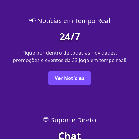
📢 Notícias em Tempo Real
24/7
Fique por dentro de todas as novidades,
promoções e eventos da 23 Jogo em tempo real!
Ver Notícias
💬 Suporte Direto
Chat