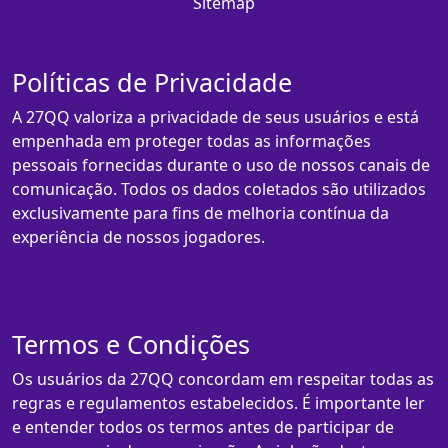
Sitemap
Políticas de Privacidade
A 27QQ valoriza a privacidade de seus usuários e está
empenhada em proteger todas as informações
pessoais fornecidas durante o uso de nossos canais de
comunicação. Todos os dados coletados são utilizados
exclusivamente para fins de melhoria contínua da
experiência de nossos jogadores.
Termos e Condições
Os usuários da 27QQ concordam em respeitar todas as
regras e regulamentos estabelecidos. É importante ler
e entender todos os termos antes de participar de