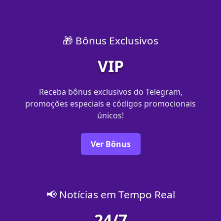
🎁 Bônus Exclusivos
VIP
Receba bônus exclusivos do Telegram,
promoções especiais e códigos promocionais
únicos!
Ver Bônus
📢 Notícias em Tempo Real
24/7