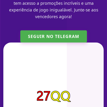
tem acesso a promoções incríveis e uma
experiência de jogo inigualável. Junte-se aos
vencedores agora!
SEGUIR NO TELEGRAM