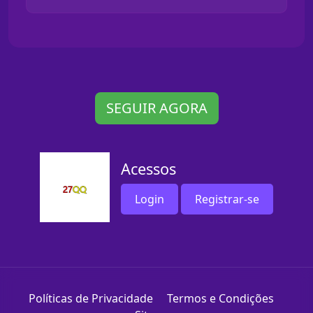
SEGUIR AGORA
Acessos
Login
Registrar-se
Políticas de Privacidade
Termos e Condições