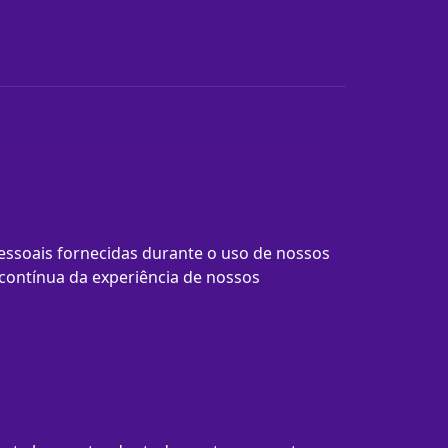
essoais fornecidas durante o uso de nossos
 contínua da experiência de nossos