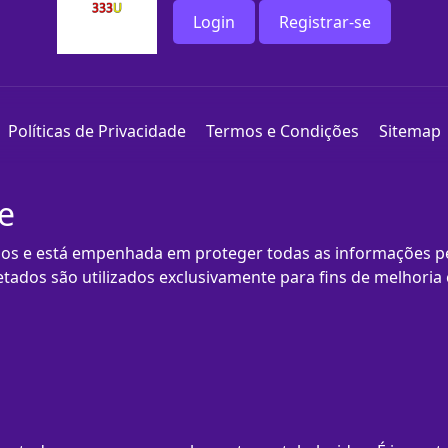
Login
Registrar-se
Políticas de Privacidade
Termos e Condições
Sitemap
de
rios e está empenhada em proteger todas as informações p
tados são utilizados exclusivamente para fins de melhoria