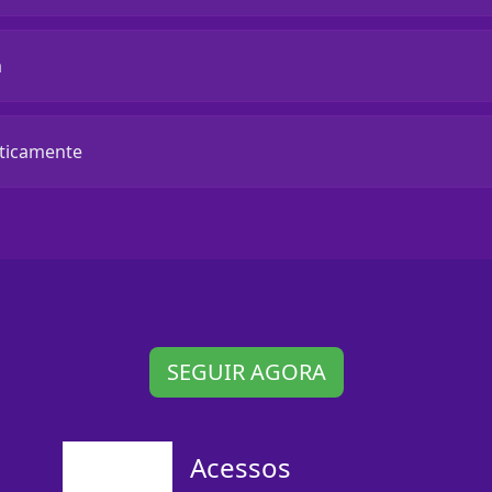
a
aticamente
SEGUIR AGORA
Acessos