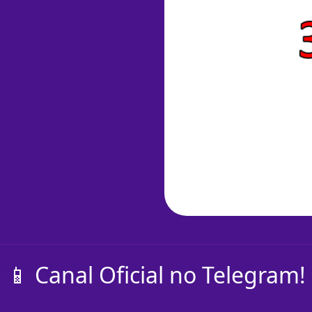
📱 Canal Oficial no Telegram!