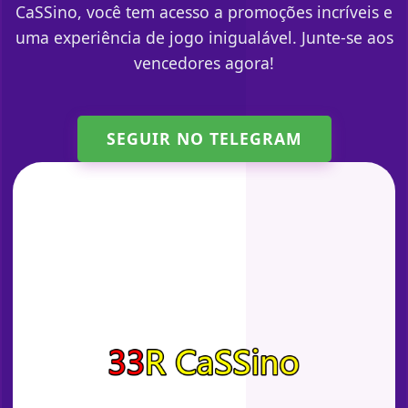
CaSSino, você tem acesso a promoções incríveis e
uma experiência de jogo inigualável. Junte-se aos
vencedores agora!
SEGUIR NO TELEGRAM