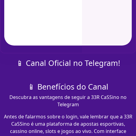
📱 Canal Oficial no Telegram!
📱 Benefícios do Canal
Descubra as vantagens de seguir a 33R CaSSino no
Telegram
Antes de falarmos sobre o login, vale lembrar que a 33R
CaSSino é uma plataforma de apostas esportivas,
cassino online, slots e jogos ao vivo. Com interface