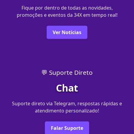
Fique por dentro de todas as novidades,
promoções e eventos da 34X em tempo real!
Ver Notícias
💬 Suporte Direto
Chat
Suporte direto via Telegram, respostas rápidas e
atendimento personalizado!
Falar Suporte