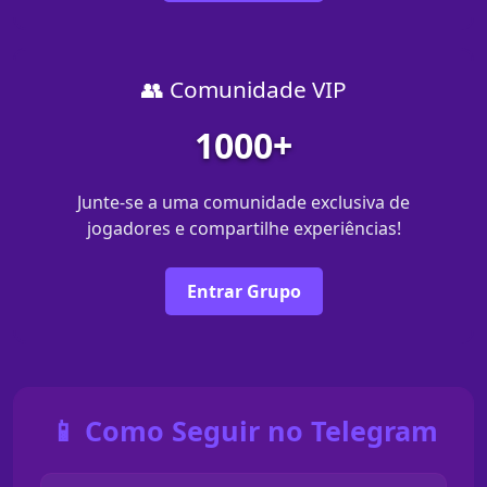
👥 Comunidade VIP
1000+
Junte-se a uma comunidade exclusiva de
jogadores e compartilhe experiências!
Entrar Grupo
📱 Como Seguir no Telegram