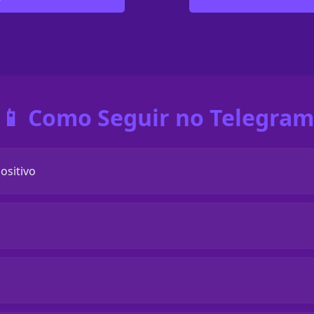
📱 Como Seguir no Telegram
ositivo