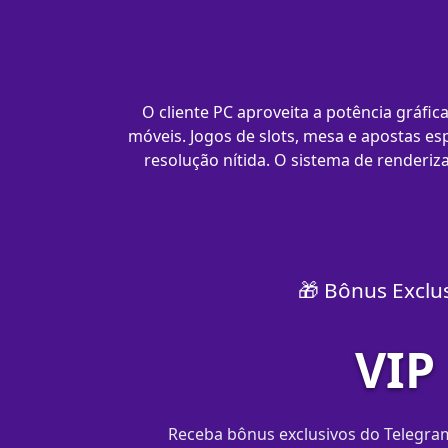
O cliente PC aproveita a potência gráfi
móveis. Jogos de slots, mesa e apostas es
resolução nítida. O sistema de render
🎁 Bônus Exclu
VIP
Receba bônus exclusivos do Telegra