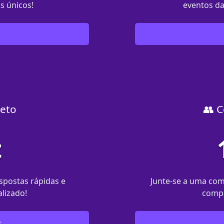
s únicos!
eventos da
reto
👥 
t
espostas rápidas e
Junte-se a uma com
lizado!
compa
e