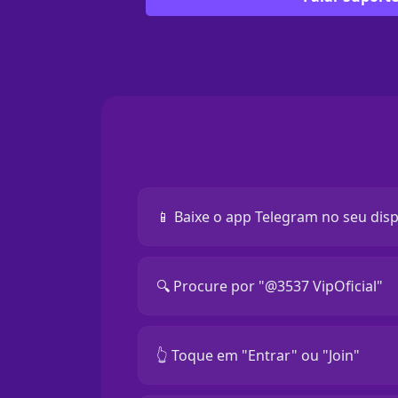
📱 Baixe o app Telegram no seu disp
🔍 Procure por "@3537 VipOficial"
👆 Toque em "Entrar" ou "Join"