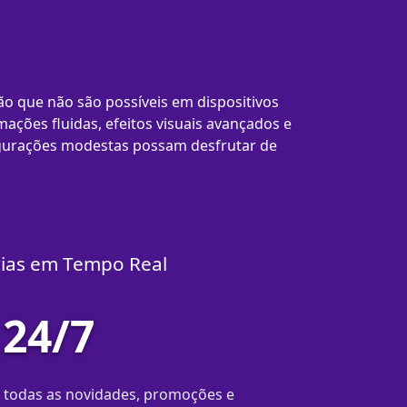
ão que não são possíveis em dispositivos
ações fluidas, efeitos visuais avançados e
igurações modestas possam desfrutar de
cias em Tempo Real
24/7
e todas as novidades, promoções e