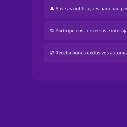
🔔 Ative as notificações para não p
💬 Participe das conversas e interaj
🎁 Receba bônus exclusivos autom