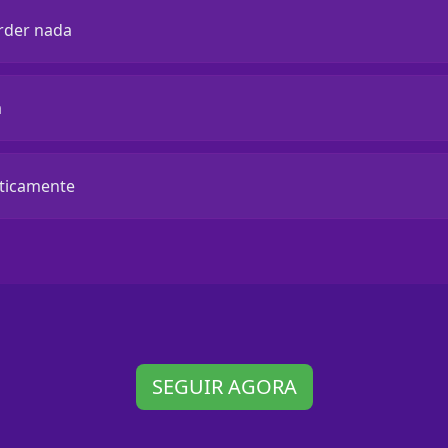
erder nada
a
aticamente
SEGUIR AGORA