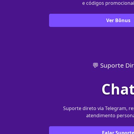
e códigos promocionai
Ver Bônus
💬 Suporte Di
Cha
Suporte direto via Telegram, r
atendimento persona
Falar Suport