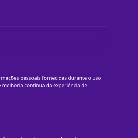
ormações pessoais fornecidas durante o uso
e melhoria contínua da experiência de