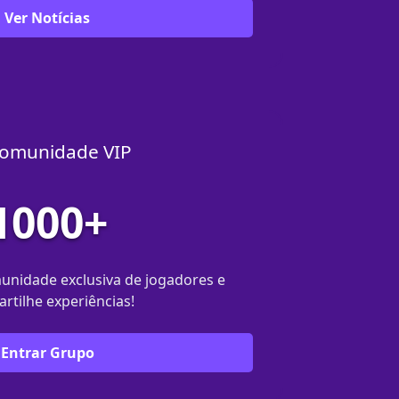
Ver Notícias
Comunidade VIP
1000+
unidade exclusiva de jogadores e
rtilhe experiências!
Entrar Grupo