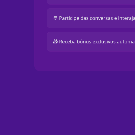
💬 Participe das conversas e interaj
🎁 Receba bônus exclusivos autom