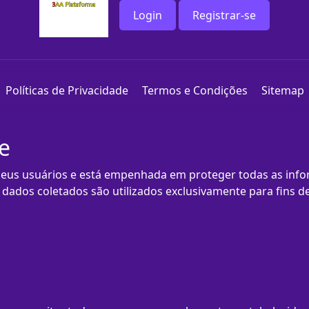
Login
Registrar-se
Políticas de Privacidade
Termos e Condições
Sitemap
de
 seus usuários e está empenhada em proteger todas as inf
dados coletados são utilizados exclusivamente para fins d