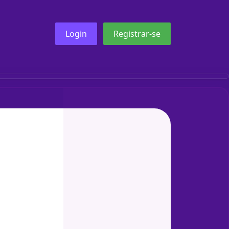
Login
Registrar-se