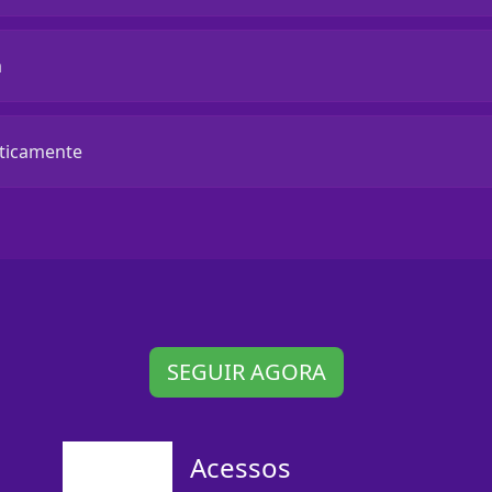
a
aticamente
SEGUIR AGORA
Acessos