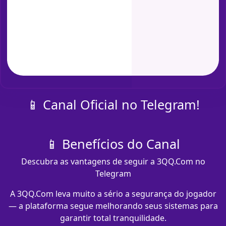
📱 Canal Oficial no Telegram!
📱 Benefícios do Canal
Descubra as vantagens de seguir a 3QQ.Com no
Telegram
A 3QQ.Com leva muito a sério a segurança do jogador
— a plataforma segue melhorando seus sistemas para
garantir total tranquilidade.