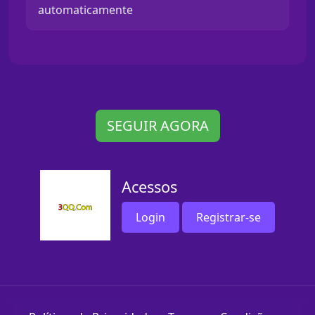
automaticamente
SEGUIR AGORA
Acessos
Login
Registrar-se