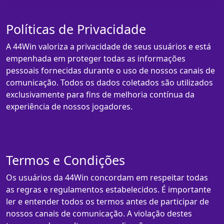
Políticas de Privacidade
A 44Win valoriza a privacidade de seus usuários e está
empenhada em proteger todas as informações
pessoais fornecidas durante o uso de nossos canais de
comunicação. Todos os dados coletados são utilizados
exclusivamente para fins de melhoria contínua da
experiência de nossos jogadores.
Termos e Condições
Os usuários da 44Win concordam em respeitar todas
as regras e regulamentos estabelecidos. É importante
ler e entender todos os termos antes de participar de
nossos canais de comunicação. A violação destes