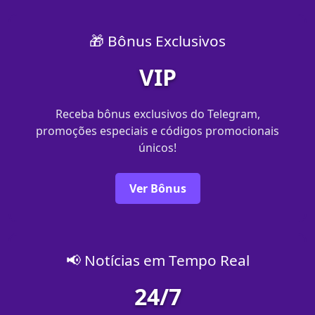
🎁 Bônus Exclusivos
VIP
Receba bônus exclusivos do Telegram,
promoções especiais e códigos promocionais
únicos!
Ver Bônus
📢 Notícias em Tempo Real
24/7