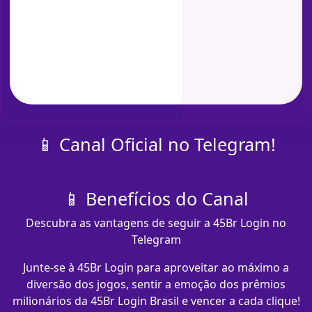
📱 Canal Oficial no Telegram!
📱 Benefícios do Canal
Descubra as vantagens de seguir a 45Br Login no
Telegram
Junte-se à 45Br Login para aproveitar ao máximo a
diversão dos jogos, sentir a emoção dos prêmios
milionários da 45Br Login Brasil e vencer a cada clique!