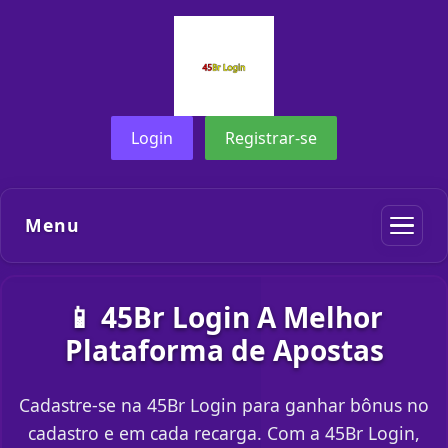
Login
Registrar-se
Menu
📱 45Br Login A Melhor
Plataforma de Apostas
Cadastre-se na 45Br Login para ganhar bônus no
cadastro e em cada recarga. Com a 45Br Login,