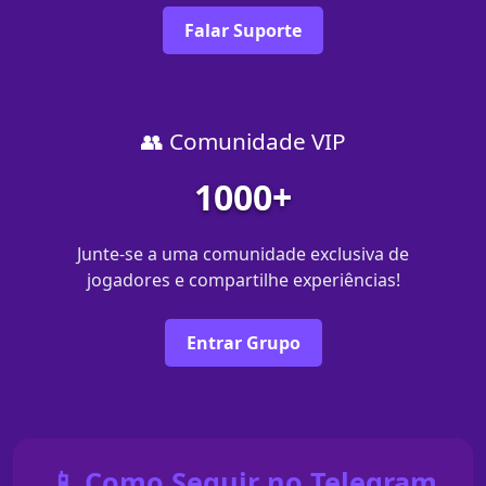
Falar Suporte
👥 Comunidade VIP
1000+
Junte-se a uma comunidade exclusiva de
jogadores e compartilhe experiências!
Entrar Grupo
📱 Como Seguir no Telegram