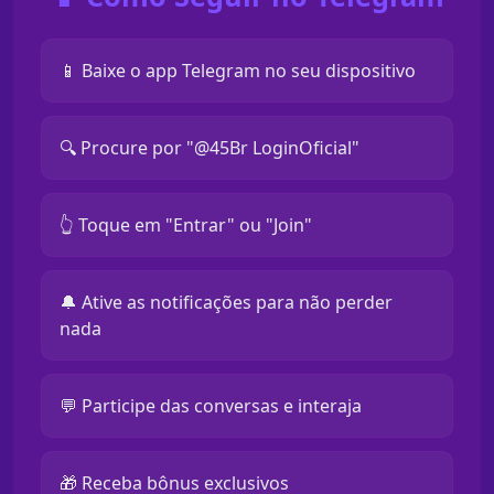
📱 Baixe o app Telegram no seu dispositivo
🔍 Procure por "@45Br LoginOficial"
👆 Toque em "Entrar" ou "Join"
🔔 Ative as notificações para não perder
nada
💬 Participe das conversas e interaja
🎁 Receba bônus exclusivos