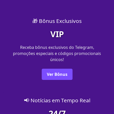
🎁 Bônus Exclusivos
VIP
Receba bônus exclusivos do Telegram,
promoções especiais e códigos promocionais
únicos!
Ver Bônus
📢 Notícias em Tempo Real
24/7