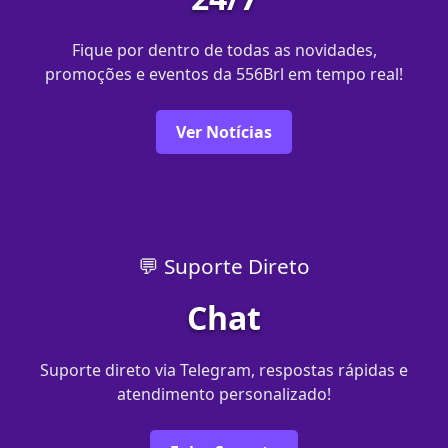
Fique por dentro de todas as novidades,
promoções e eventos da 556Brl em tempo real!
Ver Notícias
💬 Suporte Direto
Chat
Suporte direto via Telegram, respostas rápidas e
atendimento personalizado!