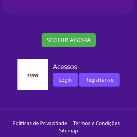
SEGUIR AGORA
Acessos
Login
Registrar-se
Políticas de Privacidade
Termos e Condições
Sitemap