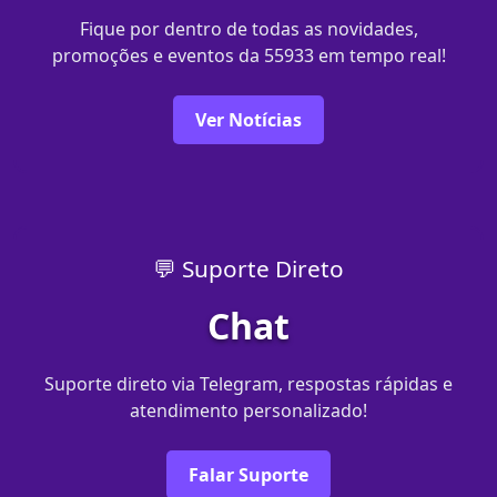
Fique por dentro de todas as novidades,
promoções e eventos da 55933 em tempo real!
Ver Notícias
💬 Suporte Direto
Chat
Suporte direto via Telegram, respostas rápidas e
atendimento personalizado!
Falar Suporte