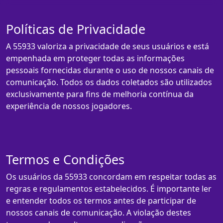
Políticas de Privacidade
A 55933 valoriza a privacidade de seus usuários e está
empenhada em proteger todas as informações
pessoais fornecidas durante o uso de nossos canais de
comunicação. Todos os dados coletados são utilizados
exclusivamente para fins de melhoria contínua da
experiência de nossos jogadores.
Termos e Condições
Os usuários da 55933 concordam em respeitar todas as
regras e regulamentos estabelecidos. É importante ler
e entender todos os termos antes de participar de
nossos canais de comunicação. A violação destes