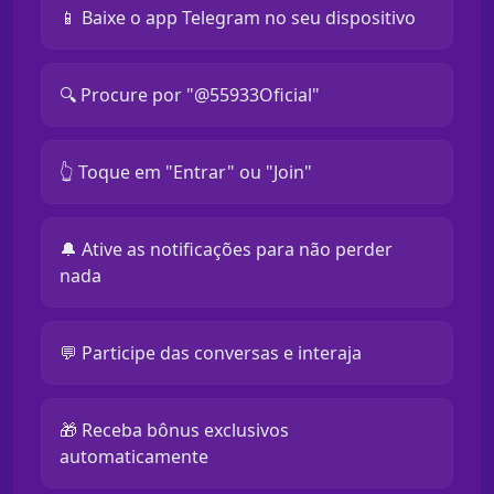
📱 Baixe o app Telegram no seu dispositivo
🔍 Procure por "@55933Oficial"
👆 Toque em "Entrar" ou "Join"
🔔 Ative as notificações para não perder
nada
💬 Participe das conversas e interaja
🎁 Receba bônus exclusivos
automaticamente