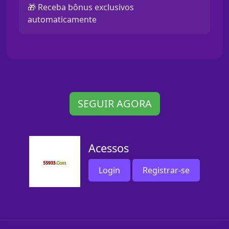
🎁 Receba bônus exclusivos
automaticamente
SEGUIR AGORA
Acessos
Login
Registrar-se