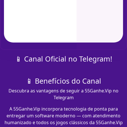
📱 Canal Oficial no Telegram!
📱 Benefícios do Canal
Descubra as vantagens de seguir a 55Ganhe.Vip no
Telegram
A 55Ganhe.Vip incorpora tecnologia de ponta para
entregar um software moderno — com atendimento
humanizado e todos os jogos clássicos da 55Ganhe.Vip