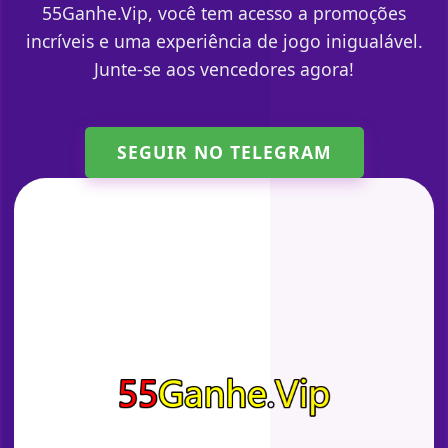
55Ganhe.Vip, você tem acesso a promoções
incríveis e uma experiência de jogo inigualável.
Junte-se aos vencedores agora!
SEGUIR NO TELEGRAM