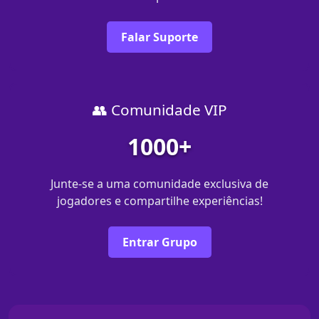
Falar Suporte
👥 Comunidade VIP
1000+
Junte-se a uma comunidade exclusiva de
jogadores e compartilhe experiências!
Entrar Grupo