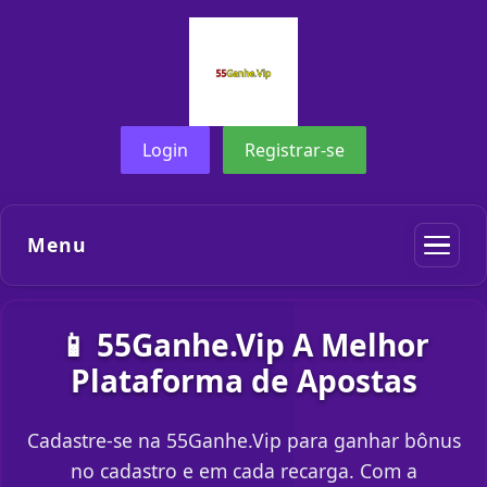
Login
Registrar-se
Menu
📱 55Ganhe.Vip A Melhor
Plataforma de Apostas
Cadastre-se na 55Ganhe.Vip para ganhar bônus
no cadastro e em cada recarga. Com a