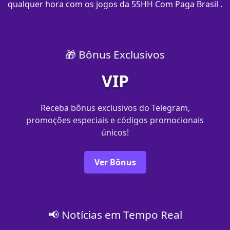
qualquer hora com os jogos da 55HH Com Paga Brasil .
🎁 Bônus Exclusivos
VIP
Receba bônus exclusivos do Telegram,
promoções especiais e códigos promocionais
únicos!
Ver Bônus
📢 Notícias em Tempo Real