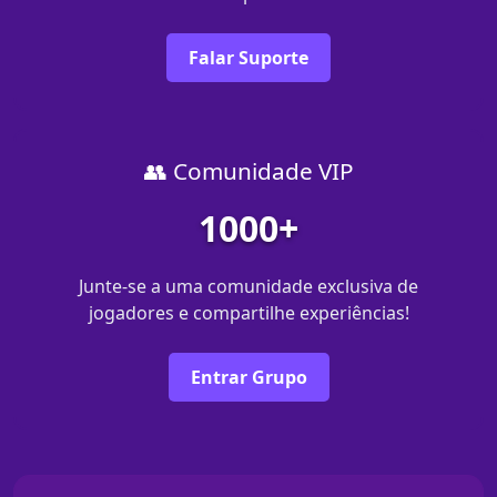
Falar Suporte
👥 Comunidade VIP
1000+
Junte-se a uma comunidade exclusiva de
jogadores e compartilhe experiências!
Entrar Grupo