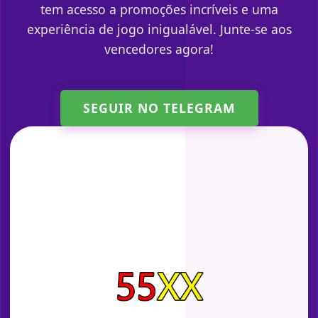
tem acesso a promoções incríveis e uma
experiência de jogo inigualável. Junte-se aos
vencedores agora!
SEGUIR NO TELEGRAM