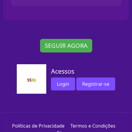
SEGUIR AGORA
Acessos
Login
Registrar-se
Políticas de Privacidade
Termos e Condições