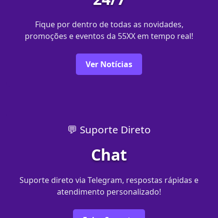
Fique por dentro de todas as novidades,
promoções e eventos da 55XX em tempo real!
Ver Notícias
💬 Suporte Direto
Chat
Suporte direto via Telegram, respostas rápidas e
atendimento personalizado!