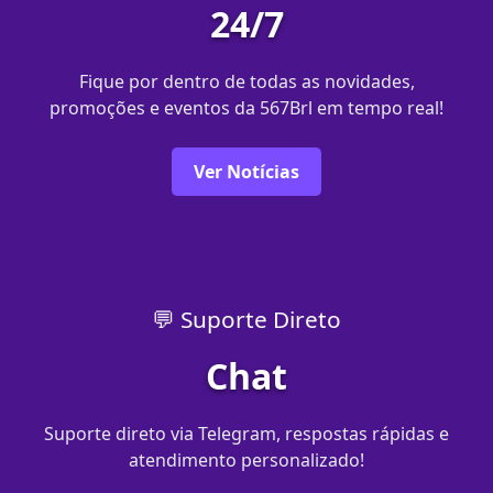
24/7
Fique por dentro de todas as novidades,
promoções e eventos da 567Brl em tempo real!
Ver Notícias
💬 Suporte Direto
Chat
Suporte direto via Telegram, respostas rápidas e
atendimento personalizado!