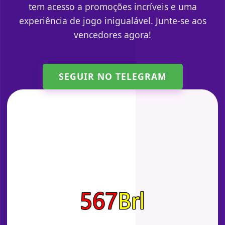
tem acesso a promoções incríveis e uma
experiência de jogo inigualável. Junte-se aos
vencedores agora!
SEGUIR NO TELEGRAM