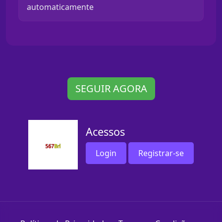
automaticamente
SEGUIR AGORA
Acessos
Login
Registrar-se