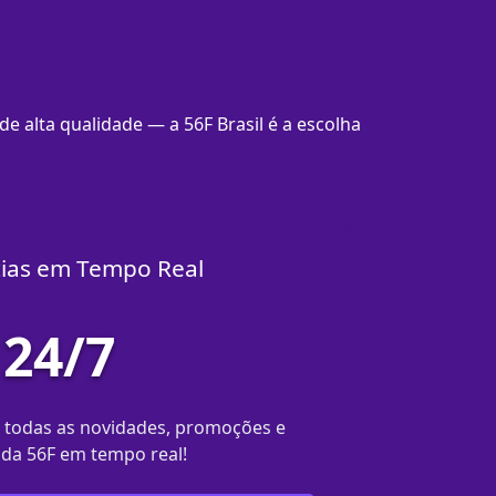
 alta qualidade — a 56F Brasil é a escolha
cias em Tempo Real
24/7
e todas as novidades, promoções e
 da 56F em tempo real!