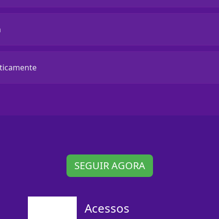
a
aticamente
SEGUIR AGORA
Acessos