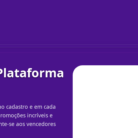
Plataforma
no cadastro e em cada
romoções incríveis e
unte-se aos vencedores