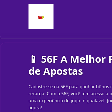
📱 56F A Melhor 
de Apostas
Cadastre-se na 56F para ganhar bônus 
recarga. Com a 56F, você tem acesso a p
uma experiência de jogo inigualável. J
agora!