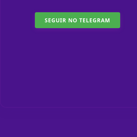
SEGUIR NO TELEGRAM