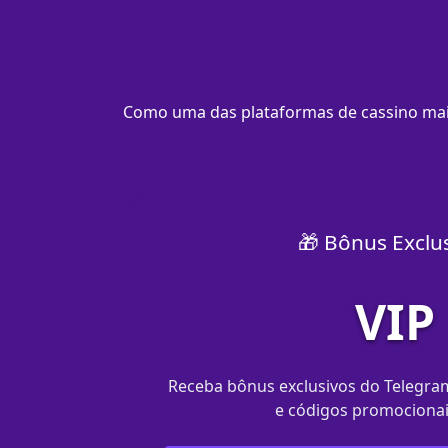
Como uma das plataformas de cassino mais 
🎁 Bônus Exclu
VIP
Receba bônus exclusivos do Telegra
e códigos promocionai