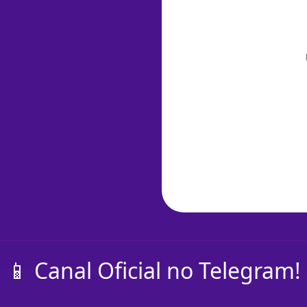
📱 Canal Oficial no Telegram!