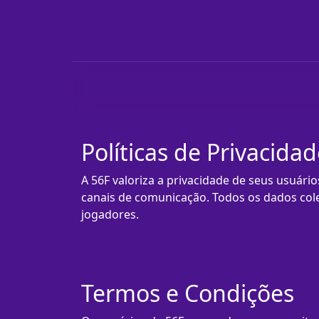
Políticas de Privacida
A 56F valoriza a privacidade de seus usuár
canais de comunicação. Todos os dados cole
jogadores.
Termos e Condições