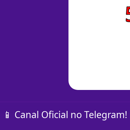
📱 Canal Oficial no Telegram!