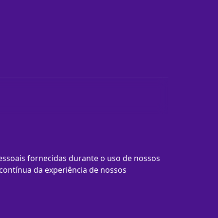
essoais fornecidas durante o uso de nossos
 contínua da experiência de nossos