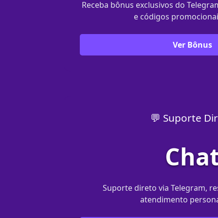
Receba bônus exclusivos do Telegra
e códigos promocionai
Ver Bônus
💬 Suporte Di
Cha
Suporte direto via Telegram, r
atendimento persona