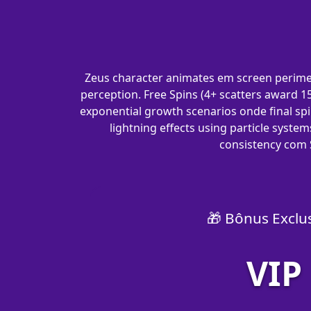
Zeus character animates em screen perimet
perception. Free Spins (4+ scatters award 1
exponential growth scenarios onde final spi
lightning effects using particle syst
consistency com S
🎁 Bônus Exclu
VIP