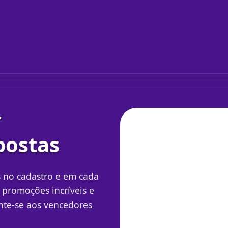
r
postas
 no cadastro e em cada
 promoções incríveis e
unte-se aos vencedores