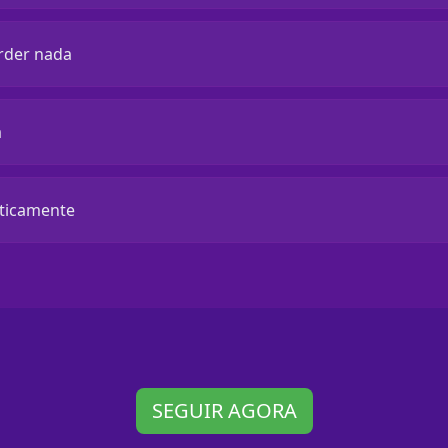
erder nada
a
aticamente
SEGUIR AGORA