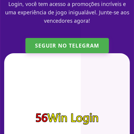
Login, você tem acesso a promoções incríveis e
uma experiência de jogo inigualável. Junte-se aos
vencedores agora!
SEGUIR NO TELEGRAM