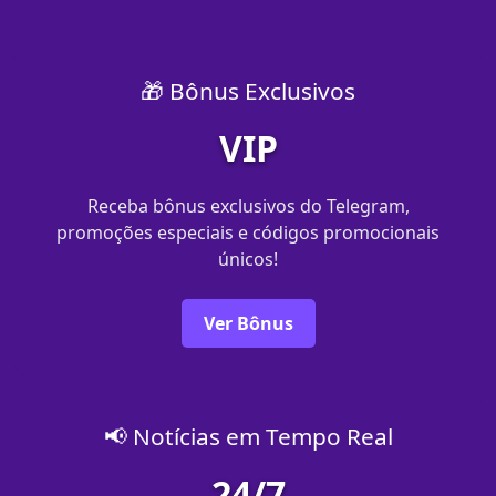
🎁 Bônus Exclusivos
VIP
Receba bônus exclusivos do Telegram,
promoções especiais e códigos promocionais
únicos!
Ver Bônus
📢 Notícias em Tempo Real
24/7