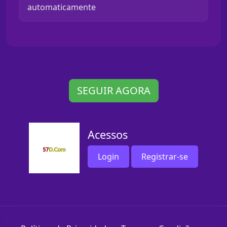
automaticamente
SEGUIR AGORA
Acessos
Login
Registrar-se