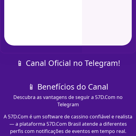
📱 Canal Oficial no Telegram!
📱 Benefícios do Canal
Descubra as vantagens de seguir a 57D.Com no
Telegram
A 57D.Com é um software de cassino confiável e realista
— a plataforma 57D.Com Brasil atende a diferentes
perfis com notificações de eventos em tempo real.