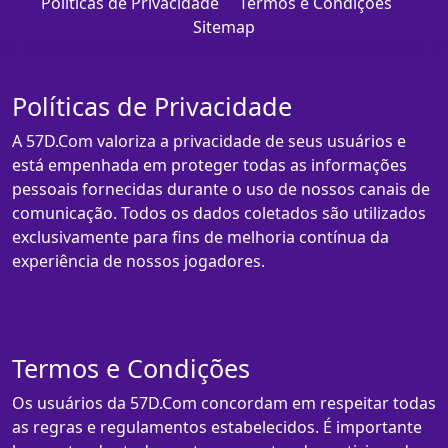
Políticas de Privacidade
Termos e Condições
Sitemap
Políticas de Privacidade
A 57D.Com valoriza a privacidade de seus usuários e
está empenhada em proteger todas as informações
pessoais fornecidas durante o uso de nossos canais de
comunicação. Todos os dados coletados são utilizados
exclusivamente para fins de melhoria contínua da
experiência de nossos jogadores.
Termos e Condições
Os usuários da 57D.Com concordam em respeitar todas
as regras e regulamentos estabelecidos. É importante