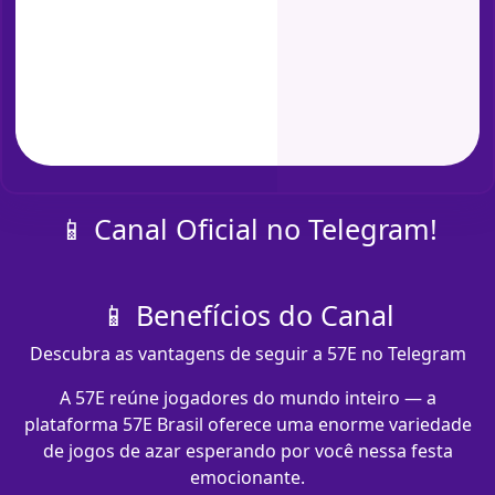
📱 Canal Oficial no Telegram!
📱 Benefícios do Canal
Descubra as vantagens de seguir a 57E no Telegram
A 57E reúne jogadores do mundo inteiro — a
plataforma 57E Brasil oferece uma enorme variedade
de jogos de azar esperando por você nessa festa
emocionante.