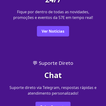
Fique por dentro de todas as novidades,
promoções e eventos da 57E em tempo real!
Ver Notícias
💬 Suporte Direto
Chat
Suporte direto via Telegram, respostas rápidas e
atendimento personalizado!