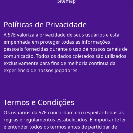
Sitemap
Políticas de Privacidade
A 57E valoriza a privacidade de seus usuários e está
empenhada em proteger todas as informações
pessoais fornecidas durante o uso de nossos canais de
comunicação. Todos os dados coletados são utilizados
exclusivamente para fins de melhoria contínua da
experiência de nossos jogadores.
Termos e Condições
Os usuários da 57E concordam em respeitar todas as
regras e regulamentos estabelecidos. É importante ler
e entender todos os termos antes de participar de