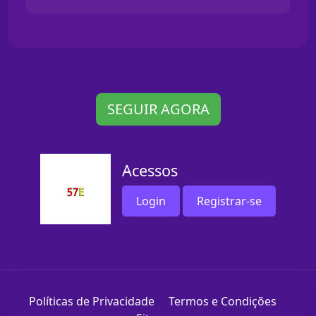
SEGUIR AGORA
Acessos
Login
Registrar-se
Políticas de Privacidade
Termos e Condições