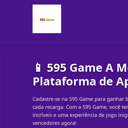
📱 595 Game A M
Plataforma de A
Cadastre-se na 595 Game para ganhar 
cada recarga. Com a 595 Game, você t
incríveis e uma experiência de jogo inig
vencedores agora!