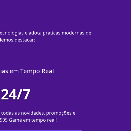
tecnologias e adota práticas modernas de
demos destacar:
cias em Tempo Real
24/7
e todas as novidades, promoções e
 595 Game em tempo real!