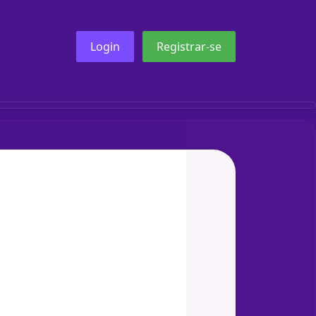
Login
Registrar-se