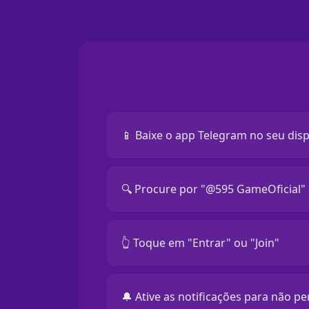
📱 Baixe o app Telegram no seu disp
🔍 Procure por "@595 GameOficial"
👆 Toque em "Entrar" ou "Join"
🔔 Ative as notificações para não p