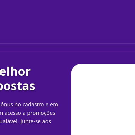
elhor
postas
bônus no cadastro e em
em acesso a promoções
ualável. Junte-se aos