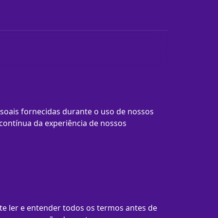
ssoais fornecidas durante o uso de nossos
 contínua da experiência de nossos
e ler e entender todos os termos antes de