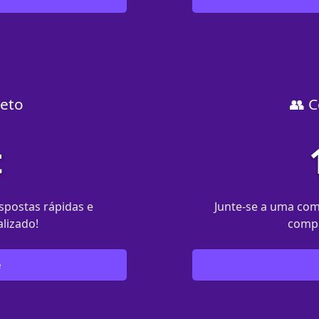
reto
👥 
t
espostas rápidas e
Junte-se a uma com
lizado!
compa
e