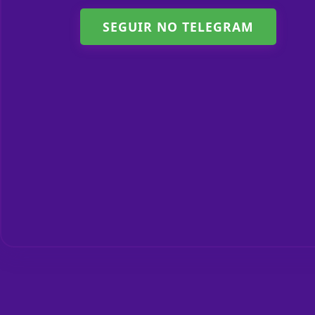
SEGUIR NO TELEGRAM