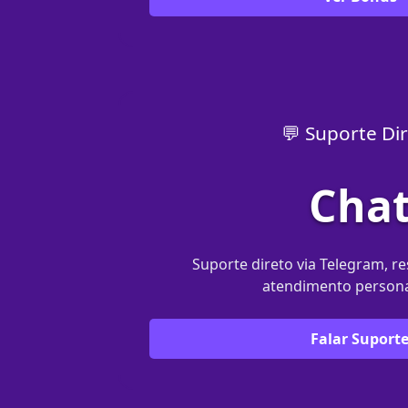
💬 Suporte Di
Cha
Suporte direto via Telegram, r
atendimento persona
Falar Suport