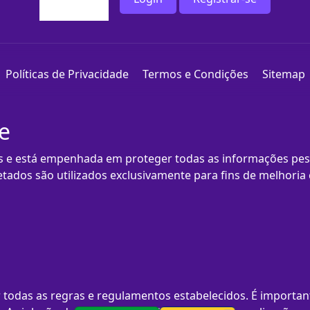
Políticas de Privacidade
Termos e Condições
Sitemap
de
ios e está empenhada em proteger todas as informações pe
tados são utilizados exclusivamente para fins de melhoria
todas as regras e regulamentos estabelecidos. É important