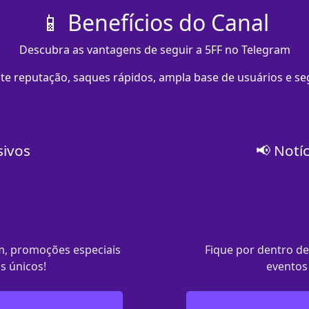
📱 Benefícios do Canal
Descubra as vantagens de seguir a 5FF no Telegram
nte reputação, saques rápidos, ampla base de usuários e se
sivos
📢 Notí
m, promoções especiais
Fique por dentro d
s únicos!
eventos