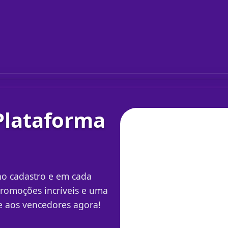
Plataforma
no cadastro e em cada
promoções incríveis e uma
se aos vencedores agora!