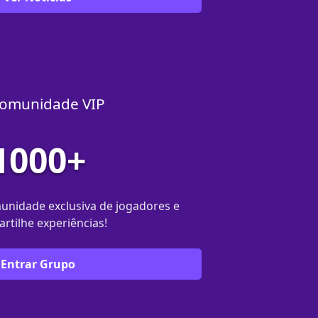
Comunidade VIP
1000+
unidade exclusiva de jogadores e
rtilhe experiências!
Entrar Grupo