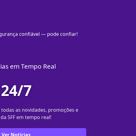
gurança confiável — pode confiar!
cias em Tempo Real
24/7
e todas as novidades, promoções e
 da 5FF em tempo real!
Ver Notícias