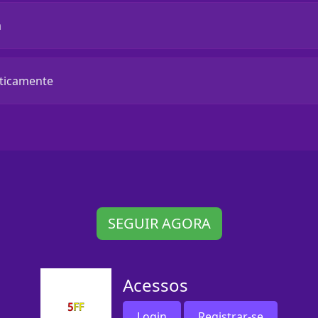
a
aticamente
SEGUIR AGORA
Acessos
Login
Registrar-se