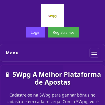
Login
Registrar-se
Menu
📱 5Wpg A Melhor Plataforma
de Apostas
Cadastre-se na 5Wpg para ganhar bônus no
cadastro e em cada recarga. Com a 5Wpg, você