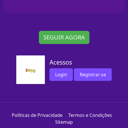
SEGUIR AGORA
Acessos
Login
Registrar-se
Políticas de Privacidade
Termos e Condições
Sitemap