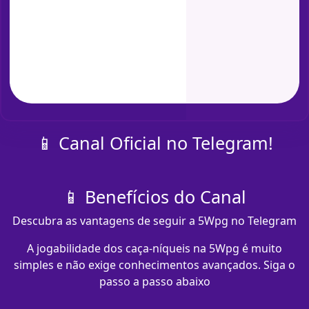
📱 Canal Oficial no Telegram!
📱 Benefícios do Canal
Descubra as vantagens de seguir a 5Wpg no Telegram
A jogabilidade dos caça-níqueis na 5Wpg é muito
simples e não exige conhecimentos avançados. Siga o
passo a passo abaixo