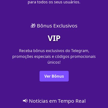
para todos os seus usuários.
🎁 Bônus Exclusivos
VIP
Receba bônus exclusivos do Telegram,
promoções especiais e códigos promocionais
únicos!
Ver Bônus
📢 Notícias em Tempo Real