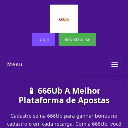
Login
Registrar-se
Menu
📱 666Ub A Melhor
Plataforma de Apostas
Cadastre-se na 666Ub para ganhar bônus no
cadastro e em cada recarga. Com a 666Ub, você