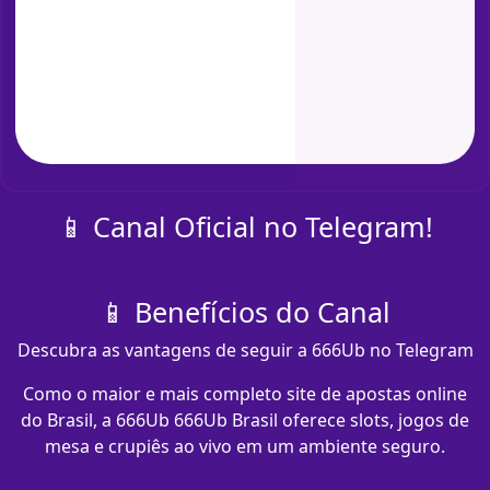
📱 Canal Oficial no Telegram!
📱 Benefícios do Canal
Descubra as vantagens de seguir a 666Ub no Telegram
Como o maior e mais completo site de apostas online
do Brasil, a 666Ub 666Ub Brasil oferece slots, jogos de
mesa e crupiês ao vivo em um ambiente seguro.