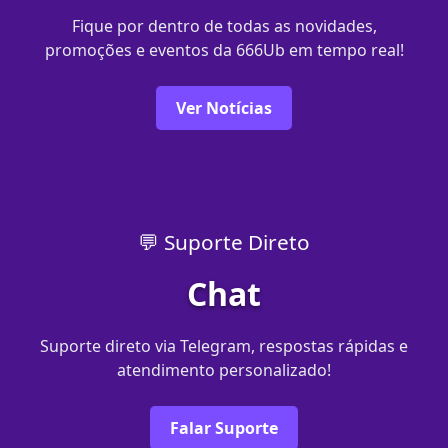
Fique por dentro de todas as novidades,
promoções e eventos da 666Ub em tempo real!
Ver Notícias
💬 Suporte Direto
Chat
Suporte direto via Telegram, respostas rápidas e
atendimento personalizado!
Falar Suporte