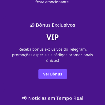
festa emocionante.
🎁 Bônus Exclusivos
VIP
Receba bônus exclusivos do Telegram,
promoções especiais e códigos promocionais
únicos!
Ver Bônus
📢 Notícias em Tempo Real