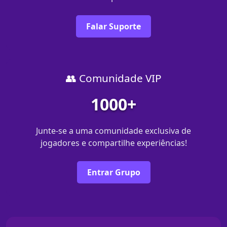
Falar Suporte
👥 Comunidade VIP
1000+
Junte-se a uma comunidade exclusiva de
jogadores e compartilhe experiências!
Entrar Grupo