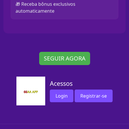
🎁 Receba bônus exclusivos
automaticamente
SEGUIR AGORA
Acessos
Login
Registrar-se