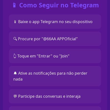
📱 Como Seguir no Telegram
📱 Baixe o app Telegram no seu dispositivo
🔍 Procure por "@66AA APPOficial"
👆 Toque em "Entrar" ou "Join"
🔔 Ative as notificações para não perder
nada
💬 Participe das conversas e interaja