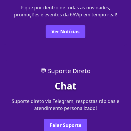
Fique por dentro de todas as novidades,
promoções e eventos da 66Vip em tempo real!
Ver Notícias
💬 Suporte Direto
Chat
Suporte direto via Telegram, respostas rápidas e
atendimento personalizado!
Falar Suporte