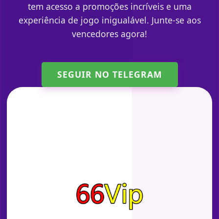
tem acesso a promoções incríveis e uma
experiência de jogo inigualável. Junte-se aos
vencedores agora!
SEGUIR NO TELEGRAM