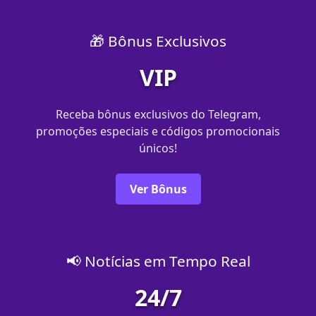
🎁 Bônus Exclusivos
VIP
Receba bônus exclusivos do Telegram,
promoções especiais e códigos promocionais
únicos!
Ver Bônus
📢 Notícias em Tempo Real
24/7