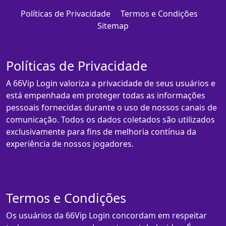
Políticas de Privacidade
Termos e Condições
Sitemap
Políticas de Privacidade
A 66Vip Login valoriza a privacidade de seus usuários e
está empenhada em proteger todas as informações
pessoais fornecidas durante o uso de nossos canais de
comunicação. Todos os dados coletados são utilizados
exclusivamente para fins de melhoria contínua da
experiência de nossos jogadores.
Termos e Condições
Os usuários da 66Vip Login concordam em respeitar