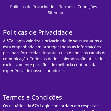
Políticas de Privacidade
Termos e Condições
Sitemap
Políticas de Privacidade
A 67A Login valoriza a privacidade de seus usuários e
está empenhada em proteger todas as informações
pessoais fornecidas durante o uso de nossos canais de
comunicação. Todos os dados coletados são utilizados
exclusivamente para fins de melhoria contínua da
experiência de nossos jogadores.
Termos e Condições
Os usuários da 67A Login concordam em respeitar