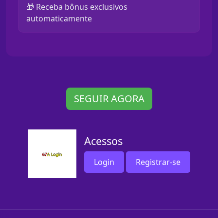
🎁 Receba bônus exclusivos
automaticamente
SEGUIR AGORA
Acessos
Login
Registrar-se