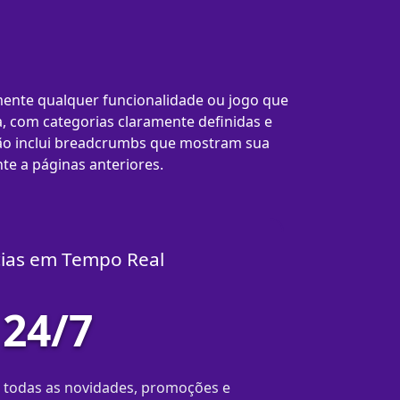
amente qualquer funcionalidade ou jogo que
, com categorias claramente definidas e
ção inclui breadcrumbs que mostram sua
nte a páginas anteriores.
cias em Tempo Real
24/7
e todas as novidades, promoções e