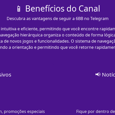
📱 Benefícios do Canal
Descubra as vantagens de seguir a 6BB no Telegram
 intuitiva e eficiente, permitindo que você encontre rapid
navegação hierárquica organiza o conteúdo de forma lógica
rta de novos jogos e funcionalidades. O sistema de navega
itando a orientação e permitindo que você retorne rapidame
sivos
📢 Notí
m, promoções especiais
Fique por dentro d