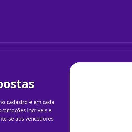
postas
no cadastro e em cada
promoções incríveis e
unte-se aos vencedores