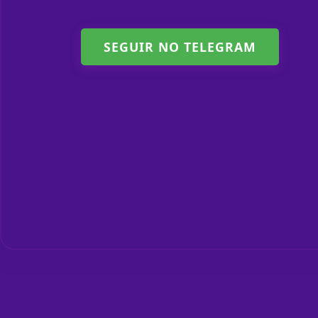
SEGUIR NO TELEGRAM