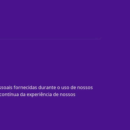
ssoais fornecidas durante o uso de nossos
 contínua da experiência de nossos