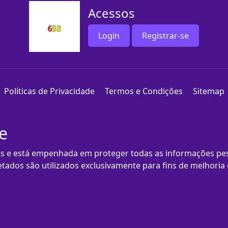
Acessos
Login
Registrar-se
Políticas de Privacidade
Termos e Condições
Sitemap
de
ios e está empenhada em proteger todas as informações pe
tados são utilizados exclusivamente para fins de melhoria