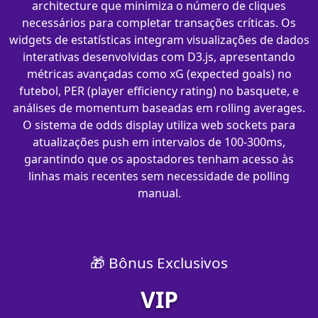
architecture que minimiza o número de cliques
necessários para completar transações críticas. Os
widgets de estatísticas integram visualizações de dados
interativas desenvolvidas com D3.js, apresentando
métricas avançadas como xG (expected goals) no
futebol, PER (player efficiency rating) no basquete, e
análises de momentum baseadas em rolling averages.
O sistema de odds display utiliza web sockets para
atualizações push em intervalos de 100-300ms,
garantindo que os apostadores tenham acesso às
linhas mais recentes sem necessidade de polling
manual.
🎁 Bônus Exclusivos
VIP