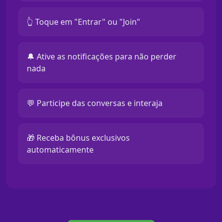
👆 Toque em "Entrar" ou "Join"
🔔 Ative as notificações para não perder
nada
💬 Participe das conversas e interaja
🎁 Receba bônus exclusivos
automaticamente