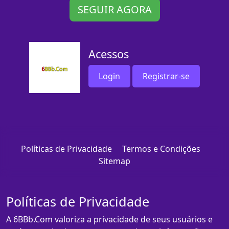
SEGUIR AGORA
Acessos
Login
Registrar-se
Políticas de Privacidade
Termos e Condições
Sitemap
Políticas de Privacidade
A 6BBb.Com valoriza a privacidade de seus usuários e