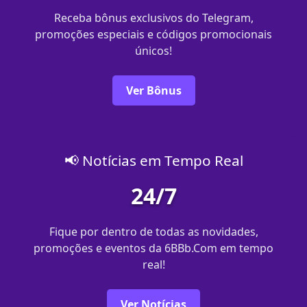
Receba bônus exclusivos do Telegram,
promoções especiais e códigos promocionais
únicos!
Ver Bônus
📢 Notícias em Tempo Real
24/7
Fique por dentro de todas as novidades,
promoções e eventos da 6BBb.Com em tempo
real!
Ver Notícias