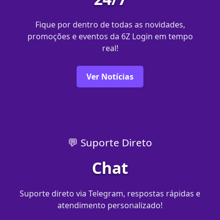
Fique por dentro de todas as novidades,
promoções e eventos da 6Z Login em tempo
real!
Ver Notícias
💬 Suporte Direto
Chat
Suporte direto via Telegram, respostas rápidas e
atendimento personalizado!