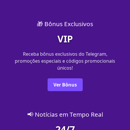
🎁 Bônus Exclusivos
VIP
Receba bônus exclusivos do Telegram,
promoções especiais e códigos promocionais
únicos!
Ver Bônus
📢 Notícias em Tempo Real
24/7