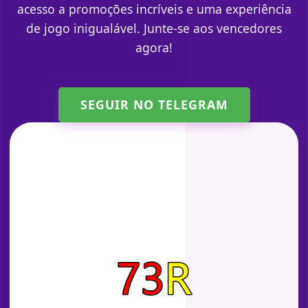
acesso a promoções incríveis e uma experiência
de jogo inigualável. Junte-se aos vencedores
agora!
SEGUIR NO TELEGRAM