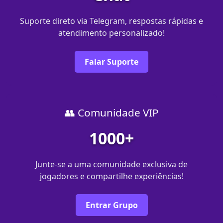
Suporte direto via Telegram, respostas rápidas e
atendimento personalizado!
Falar Suporte
👥 Comunidade VIP
1000+
Junte-se a uma comunidade exclusiva de
jogadores e compartilhe experiências!
Entrar Grupo