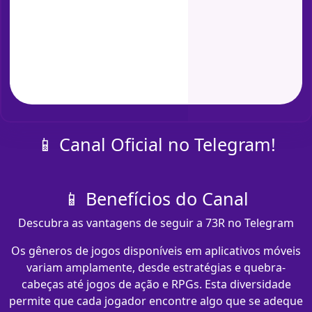
📱 Canal Oficial no Telegram!
📱 Benefícios do Canal
Descubra as vantagens de seguir a 73R no Telegram
Os gêneros de jogos disponíveis em aplicativos móveis
variam amplamente, desde estratégias e quebra-
cabeças até jogos de ação e RPGs. Esta diversidade
permite que cada jogador encontre algo que se adeque