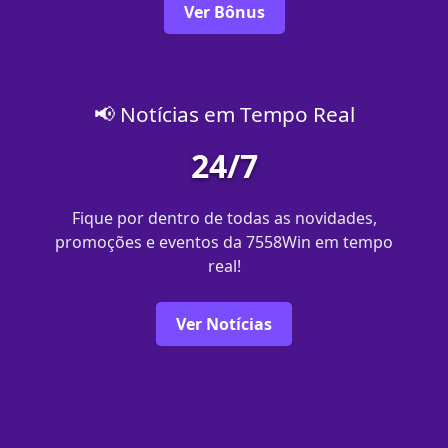
Ver Bônus
📢 Notícias em Tempo Real
24/7
Fique por dentro de todas as novidades,
promoções e eventos da 7558Win em tempo
real!
Ver Notícias