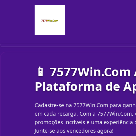
📱 7577Win.Com 
Plataforma de A
Cadastre-se na 7577Win.Com para ganh
em cada recarga. Com a 7577Win.Com, 
promoções incríveis e uma experiência d
Junte-se aos vencedores agora!