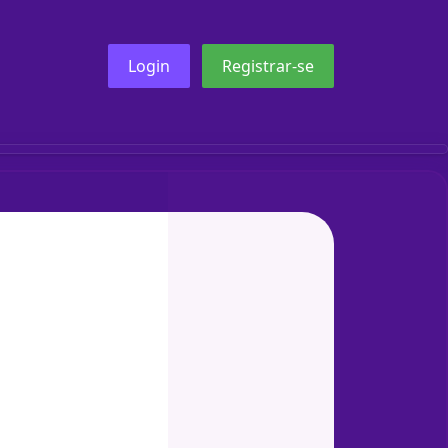
Login
Registrar-se