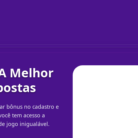
A Melhor
postas
ar bônus no cadastro e
você tem acesso a
e jogo inigualável.