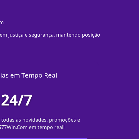
am
 em justiça e segurança, mantendo posição
cias em Tempo Real
24/7
e todas as novidades, promoções e
577Win.Com em tempo real!