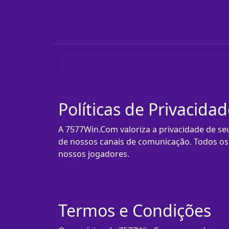
Políticas de Privacida
A 7577Win.Com valoriza a privacidade de s
de nossos canais de comunicação. Todos os 
nossos jogadores.
Termos e Condições