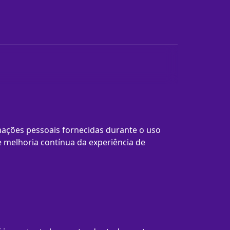
mações pessoais fornecidas durante o uso
e melhoria contínua da experiência de