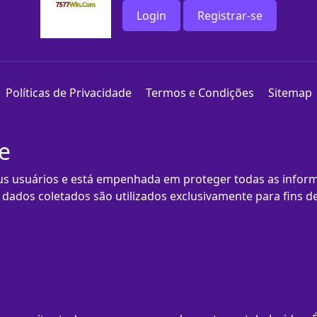
Login
Registrar-se
Políticas de Privacidade
Termos e Condições
Sitemap
de
eus usuários e está empenhada em proteger todas as infor
dados coletados são utilizados exclusivamente para fins d