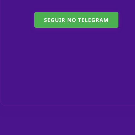
SEGUIR NO TELEGRAM