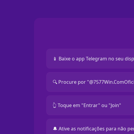
📱 Baixe o app Telegram no seu disp
🔍 Procure por "@7577Win.ComOfici
👆 Toque em "Entrar" ou "Join"
🔔 Ative as notificações para não p