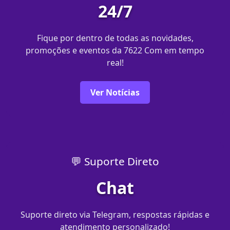
24/7
Fique por dentro de todas as novidades,
promoções e eventos da 7622 Com em tempo
real!
Ver Notícias
💬 Suporte Direto
Chat
Suporte direto via Telegram, respostas rápidas e
atendimento personalizado!