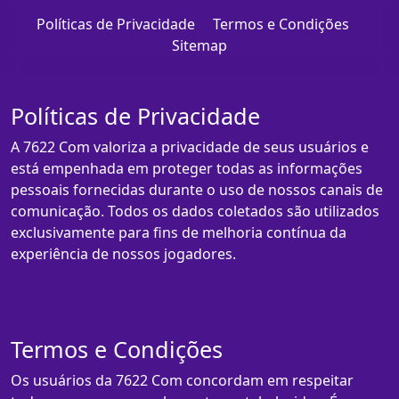
Políticas de Privacidade
Termos e Condições
Sitemap
Políticas de Privacidade
A 7622 Com valoriza a privacidade de seus usuários e
está empenhada em proteger todas as informações
pessoais fornecidas durante o uso de nossos canais de
comunicação. Todos os dados coletados são utilizados
exclusivamente para fins de melhoria contínua da
experiência de nossos jogadores.
Termos e Condições
Os usuários da 7622 Com concordam em respeitar