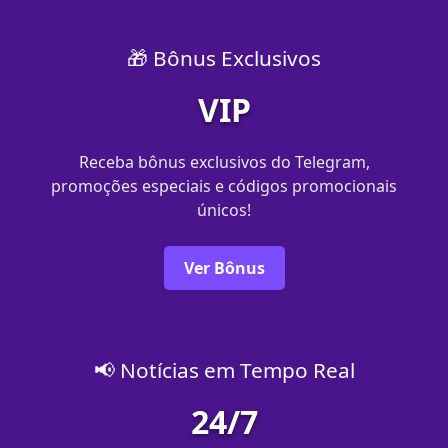
🎁 Bônus Exclusivos
VIP
Receba bônus exclusivos do Telegram,
promoções especiais e códigos promocionais
únicos!
Ver Bônus
📢 Notícias em Tempo Real
24/7