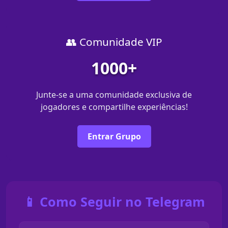
👥 Comunidade VIP
1000+
Junte-se a uma comunidade exclusiva de
jogadores e compartilhe experiências!
Entrar Grupo
📱 Como Seguir no Telegram