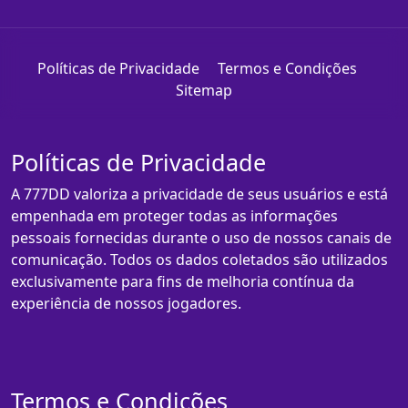
Políticas de Privacidade
Termos e Condições
Sitemap
Políticas de Privacidade
A 777DD valoriza a privacidade de seus usuários e está
empenhada em proteger todas as informações
pessoais fornecidas durante o uso de nossos canais de
comunicação. Todos os dados coletados são utilizados
exclusivamente para fins de melhoria contínua da
experiência de nossos jogadores.
Termos e Condições