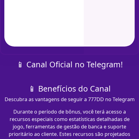
📱 Canal Oficial no Telegram!
📱 Benefícios do Canal
Descubra as vantagens de seguir a 777DD no Telegram
Durante o período de bônus, você terá acesso a
recursos especiais como estatísticas detalhadas de
jogo, ferramentas de gestão de banca e suporte
prioritário ao cliente. Estes recursos são projetados