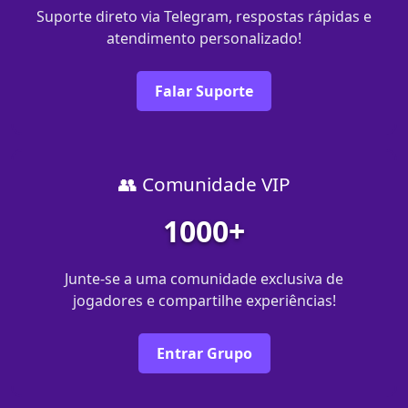
Suporte direto via Telegram, respostas rápidas e
atendimento personalizado!
Falar Suporte
👥 Comunidade VIP
1000+
Junte-se a uma comunidade exclusiva de
jogadores e compartilhe experiências!
Entrar Grupo