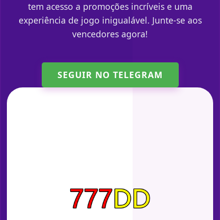
tem acesso a promoções incríveis e uma
experiência de jogo inigualável. Junte-se aos
vencedores agora!
SEGUIR NO TELEGRAM