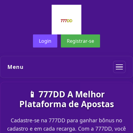
Login
Registrar-se
Menu
📱 777DD A Melhor
Plataforma de Apostas
Cadastre-se na 777DD para ganhar bônus no
cadastro e em cada recarga. Com a 777DD, você