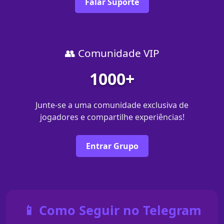
Falar Suporte
👥 Comunidade VIP
1000+
Junte-se a uma comunidade exclusiva de
jogadores e compartilhe experiências!
Entrar Grupo
📱 Como Seguir no Telegram