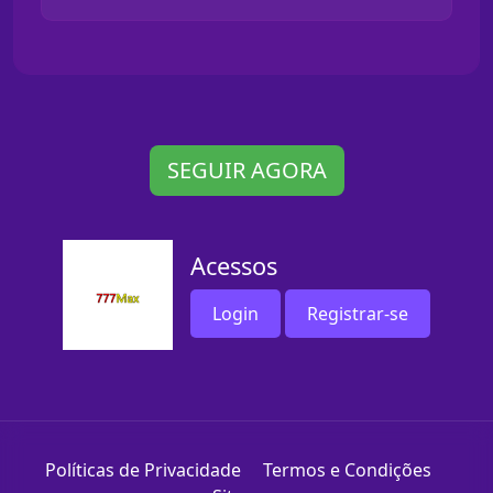
SEGUIR AGORA
Acessos
Login
Registrar-se
Políticas de Privacidade
Termos e Condições