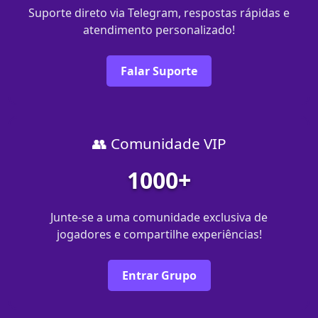
Suporte direto via Telegram, respostas rápidas e
atendimento personalizado!
Falar Suporte
👥 Comunidade VIP
1000+
Junte-se a uma comunidade exclusiva de
jogadores e compartilhe experiências!
Entrar Grupo