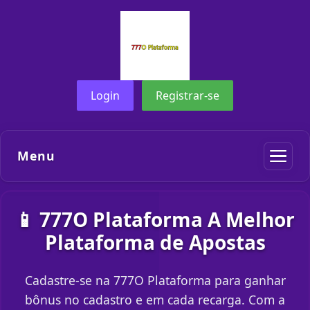
Login
Registrar-se
Menu
📱 777O Plataforma A Melhor
Plataforma de Apostas
Cadastre-se na 777O Plataforma para ganhar
bônus no cadastro e em cada recarga. Com a