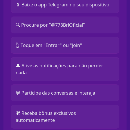
📱 Baixe o app Telegram no seu dispositivo
🔍 Procure por "@778BrlOficial"
👆 Toque em "Entrar" ou "Join"
🔔 Ative as notificações para não perder
nada
💬 Participe das conversas e interaja
🎁 Receba bônus exclusivos
automaticamente