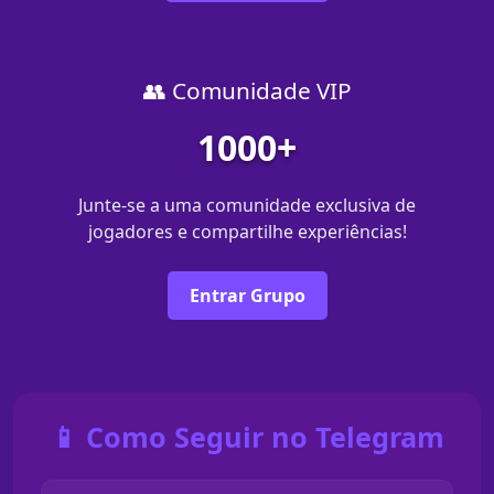
👥 Comunidade VIP
1000+
Junte-se a uma comunidade exclusiva de
jogadores e compartilhe experiências!
Entrar Grupo
📱 Como Seguir no Telegram