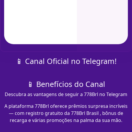
📱 Canal Oficial no Telegram!
📱 Benefícios do Canal
Descubra as vantagens de seguir a 778Brl no Telegram
A plataforma 778Brl oferece prêmios surpresa incríveis
— com registro gratuito da 778Brl Brasil , bônus de
recarga e várias promoções na palma da sua mão.